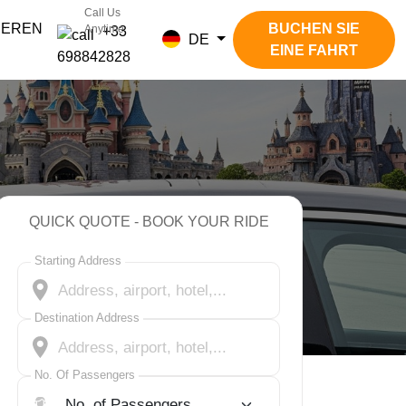
Call Us
IEREN
BUCHEN SIE
Anytime
+33
DE
EINE FAHRT
698842828
QUICK QUOTE - BOOK YOUR RIDE
Starting Address
Destination Address
No. Of Passengers
No. Of Passengers