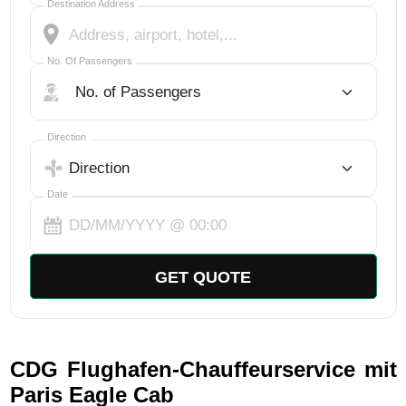
Destination Address
No. Of Passengers
No. Of Passengers
Select Trip Direction
Direction
Date
GET QUOTE
CDG Flughafen-Chauffeurservice mit
Paris Eagle Cab