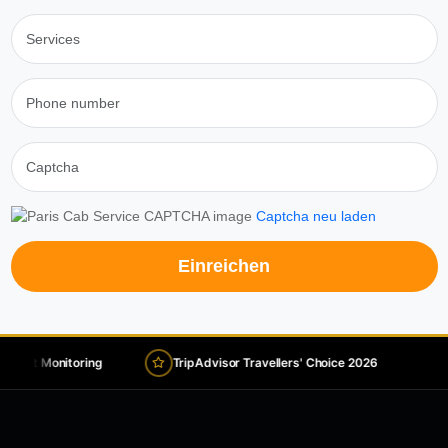
Captcha neu laden
Einreichen
t Monitoring
TripAdvisor Travellers' Choice 2026
Door-t