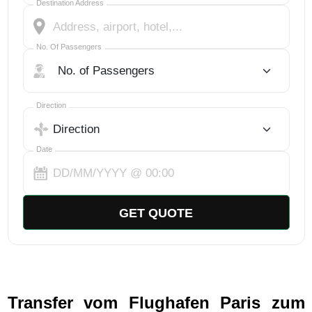
Destination Address
No. Of Passengers
No. Of Passengers
Select Trip Direction
Direction
Date
GET QUOTE
Transfer vom Flughafen Paris zum