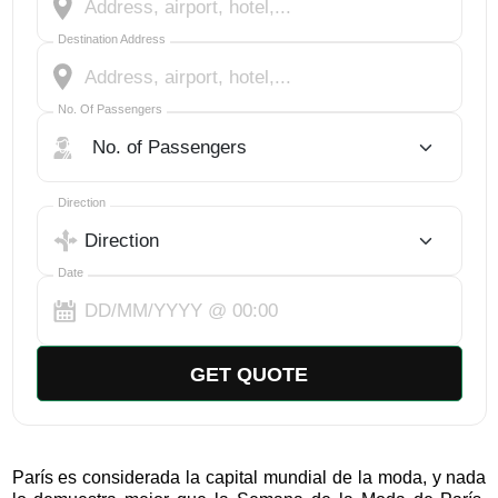
Destination Address
No. Of Passengers
No. Of Passengers
Select Trip Direction
Direction
Date
GET QUOTE
París es considerada la capital mundial de la moda, y nada