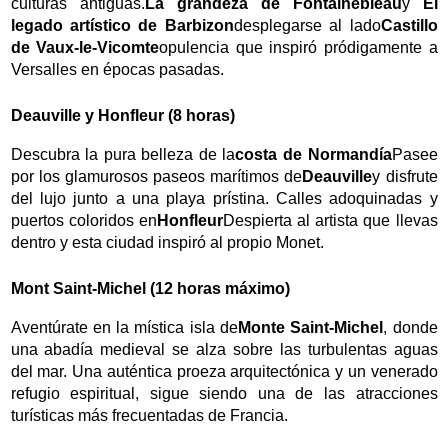
culturas antiguas.
La grandeza de Fontainebleau
y
El
legado artístico de Barbizon
desplegarse al lado
Castillo
de Vaux-le-Vicomte
opulencia que inspiró pródigamente a
Versalles en épocas pasadas.
Deauville y Honfleur (8 horas)
Descubra la pura belleza de la
costa de Normandía
Pasee
por los glamurosos paseos marítimos de
Deauville
y disfrute
del lujo junto a una playa prístina. Calles adoquinadas y
puertos coloridos en
Honfleur
Despierta al artista que llevas
dentro y esta ciudad inspiró al propio Monet.
Mont Saint-Michel (12 horas máximo)
Aventúrate en la mística isla de
Monte Saint-Michel
, donde
una abadía medieval se alza sobre las turbulentas aguas
del mar. Una auténtica proeza arquitectónica y un venerado
refugio espiritual, sigue siendo una de las atracciones
turísticas más frecuentadas de Francia.