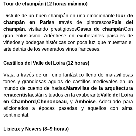
Tour de champán (12 horas máximo)
Disfrute de un buen champán en una emocionante
Tour de
champán en París
a través de pintorescos
País del
champán
, visitando prestigiosos
Casas de champán
Con
gran entusiasmo. Adéntrese en exuberantes paisajes de
viñedos y bodegas históricas con poca luz, que muestran el
arte detrás de los venerados vinos franceses.
Castillos del Valle del Loira (12 horas)
Viaja a través de un reino fantástico lleno de maravillosas
torres y grandiosas agujas de castillos medievales en un
mundo de cuento de hadas.
Maravillas de la arquitectura
renacentista
están situados en la exuberante
Valle del Loira
en Chambord
,
Chenonceau
, y
Amboise
. Adecuado para
aficionados a épocas pasadas y aquellos con alma
sentimental.
Lisieux y Nevers (8–9 horas)