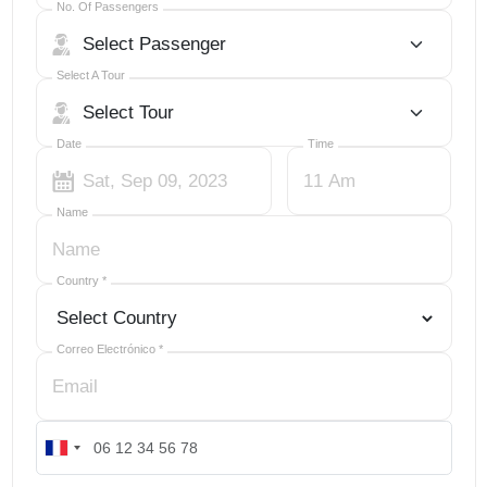
No. Of Passengers
Select A Tour
Date
Time
Name
Country
*
Correo Electrónico
*