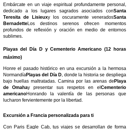
Embárcate en un viaje espiritual profundamente personal,
dedicado a los lugares sagrados asociados con
Santa
Teresita de Lisieux
y los oscuramente venerados
Santa
Bernadette
Los destinos serenos ofrecen momentos
profundos de reflexión y oración en medio de entornos
sublimes.
Playas del Día D y Cementerio Americano (12 horas
máximo)
Honre el pasado histórico en una excursión a la hermosa
Normandía
Playas del Día D
, donde la historia se despliega
bajo huellas maltratadas. Camina por las arenas de
Playa
de Omaha
y presentar sus respetos en el
Cementerio
americano
Honrando la valentía de las personas que
lucharon fervientemente por la libertad.
Excursión a Francia personalizada para ti
Con Paris Eagle Cab, tus viajes se desarrollan de forma