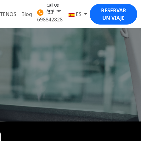
Call Us
RESERVAR
Anytime
+33
CTENOS
Blog
ES
UN VIAJE
698842828