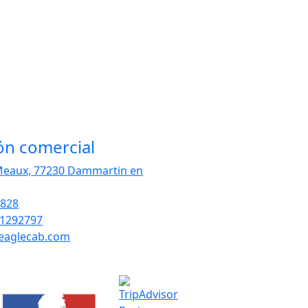
ón comercial
Meaux, 77230 Dammartin en
2828
31292797
eaglecab.com