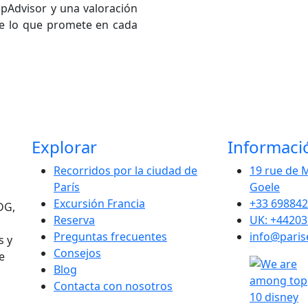
ipAdvisor y una valoración
te lo que promete en cada
Explorar
Informaci
Recorridos por la ciudad de
19 rue de 
París
Goele
Excursión Francia
+33 69884
DG,
Reserva
UK: +4420
Preguntas frecuentes
info@paris
s y
Consejos
e
Blog
Contacta con nosotros