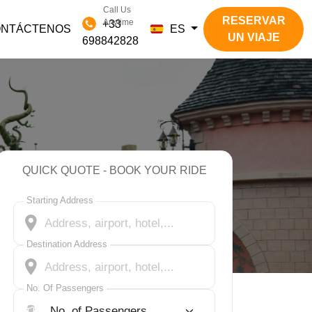
Call Us
RESERVAR
Anytime
+33
ONTÁCTENOS
ES
UN VIAJE
698842828
QUICK QUOTE - BOOK YOUR RIDE
Starting Address
Destination Address
No. Of Passengers
No. Of Passengers