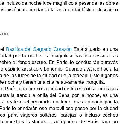
que incluso de noche luce magnífico a pesar de las obras 
as históricas brindan a la vista un fantástico descanso 
azón
el 
Basílica del Sagrado Corazón
 Está situado en una 
iudad por la noche. La magnífica basílica destaca las 
cúpulas blancas que destacan brillantemente sobre el fondo oscuro. En París, lo conducirán a través 
o espíritu artístico y bohemio. Cuando avance hacia la 
a de las luces de la ciudad que la rodean. Este lugar es 
de noche y tienen una cita relativamente tranquila.
re París, una hermosa ciudad de luces cobra todos sus 
asta la tranquila orilla del Sena por la noche, es una 
ea realizar el recorrido nocturno más cómodo por la 
París le brindarán ese maravilloso paseo por la ciudad 
os para viajeros solteros, parejas o incluso coches 
 nuestros traslados al aeropuerto de París para un 