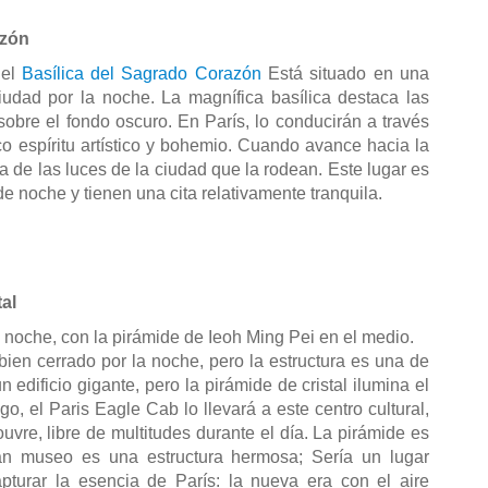
azón
el 
Basílica del Sagrado Corazón
 Está situado en una 
iudad por la noche. La magnífica basílica destaca las 
cúpulas blancas que destacan brillantemente sobre el fondo oscuro. En París, lo conducirán a través 
o espíritu artístico y bohemio. Cuando avance hacia la 
a de las luces de la ciudad que la rodean. Este lugar es 
de noche y tienen una cita relativamente tranquila.
tal
 noche, con la pirámide de Ieoh Ming Pei en el medio.
ien cerrado por la noche, pero la estructura es una de 
dificio gigante, pero la pirámide de cristal ilumina el 
, el Paris Eagle Cab lo llevará a este centro cultural, 
vre, libre de multitudes durante el día. La pirámide es 
an museo es una estructura hermosa; Sería un lugar 
pturar la esencia de París: la nueva era con el aire 