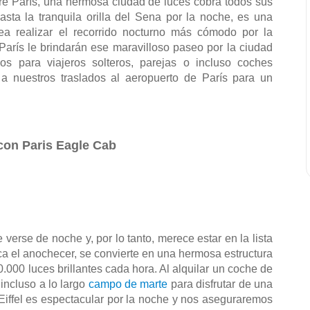
re París, una hermosa ciudad de luces cobra todos sus 
asta la tranquila orilla del Sena por la noche, es una 
ea realizar el recorrido nocturno más cómodo por la 
París le brindarán ese maravilloso paseo por la ciudad 
os para viajeros solteros, parejas o incluso coches 
 nuestros traslados al aeropuerto de París para un 
 con Paris Eagle Cab
rse de noche y, por lo tanto, merece estar en la lista 
ca el anochecer, se convierte en una hermosa estructura 
.000 luces brillantes cada hora. Al alquilar un coche de 
 incluso a lo largo 
campo de marte
 para disfrutar de una 
 Eiffel es espectacular por la noche y nos aseguraremos 