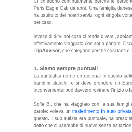
Ci chiedono continuamente perché le persone 
Paris Eagle Cab da anni. Una famiglia danese 
ha usufruito dei nostri servizi ogni singola volt
per caso.
Invece di dirvi noi cosa ci rende diversi, abbi
effettivamente viaggiato con noi a parlare. Ecc
TripAdvisor
, che spiegano perché così tanti cli
1. Siamo sempre puntuali
La puntualità non è un optional in questo se
bambini stanchi, o si deve prendere un Euros
inconveniente; può davvero rovinare l'inizio o la
Sofie B., che ha viaggiato con la sua famigli
parole: voleva un
trasferimento in auto privata
questo. Il suo autista era puntuale, ha preso su
detto che ci userebbe di nuovo senza esitazion