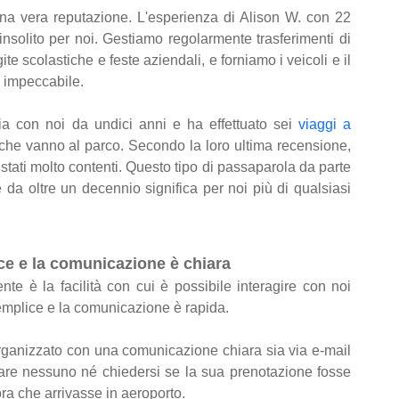
 una vera reputazione. L'esperienza di Alison W. con 22
solito per noi. Gestiamo regolarmente trasferimenti di
te scolastiche e feste aziendali, e forniamo i veicoli e il
o impeccabile.
ia con noi da undici anni e ha effettuato sei
viaggi a
che vanno al parco. Secondo la loro ultima recensione,
tati molto contenti. Questo tipo di passaparola da parte
e da oltre un decennio significa per noi più di qualsiasi
ice e la comunicazione è chiara
te è la facilità con cui è possibile interagire con noi
semplice e la comunicazione è rapida.
 organizzato con una comunicazione chiara sia via e-mail
are nessuno né chiedersi se la sua prenotazione fosse
ra che arrivasse in aeroporto.