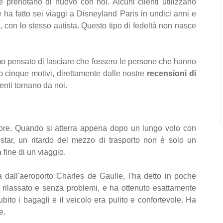
prenotano di nuovo con noi. Alcuni clienti utilizzano
ha fatto sei viaggi a Disneyland Paris in undici anni e
a, con lo stesso autista. Questo tipo di fedeltà non nasce
amo pensato di lasciare che fossero le persone che hanno
o cinque motivi, direttamente dalle nostre
recensioni di
enti tornano da noi.
ttore. Quando si atterra appena dopo un lungo volo con
tar, un ritardo del mezzo di trasporto non è solo un
 fine di un viaggio.
a dall'aeroporto Charles de Gaulle, l'ha detto in poche
rilassato e senza problemi, e ha ottenuto esattamente
bito i bagagli e il veicolo era pulito e confortevole. Ha
e.