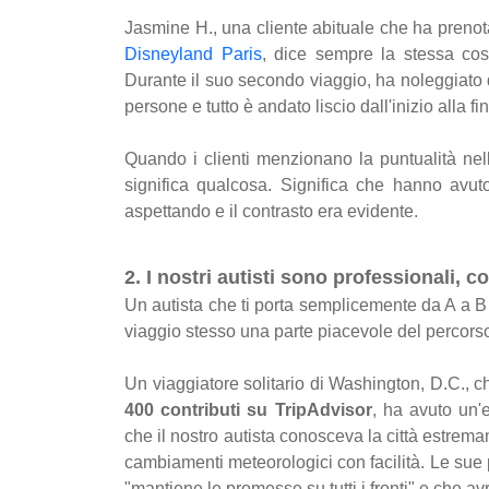
Jasmine H., una cliente abituale che ha prenot
Disneyland Paris
, dice sempre la stessa cosa:
Durante il suo secondo viaggio, ha noleggiato 
persone e tutto è andato liscio dall'inizio alla fi
Quando i clienti menzionano la puntualità nel
significa qualcosa. Significa che hanno avuto
aspettando e il contrasto era evidente.
2. I nostri autisti sono professionali, c
Un autista che ti porta semplicemente da A a B 
viaggio stesso una parte piacevole del percorso,
Un viaggiatore solitario di Washington, D.C., c
400 contributi su TripAdvisor
, ha avuto un'
che il nostro autista conosceva la città estremam
cambiamenti meteorologici con facilità. Le sue
"mantiene le promesse su tutti i fronti" e che 