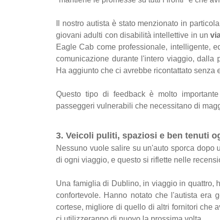
Il nostro autista è stato menzionato in partic
giovani adulti con disabilità intellettive in un
vi
Eagle Cab come professionale, intelligente, 
comunicazione durante l'intero viaggio, dalla p
Ha aggiunto che ci avrebbe ricontattato senza e
Questo tipo di feedback è molto importante 
passeggeri vulnerabili che necessitano di magg
3. Veicoli puliti, spaziosi e ben tenuti o
Nessuno vuole salire su un'auto sporca dopo un
di ogni viaggio, e questo si riflette nelle recensio
Una famiglia di Dublino, in viaggio in quattro, 
confortevole. Hanno notato che l'autista era ge
cortese, migliore di quello di altri fornitori c
ci utilizzeranno di nuovo la prossima volta.