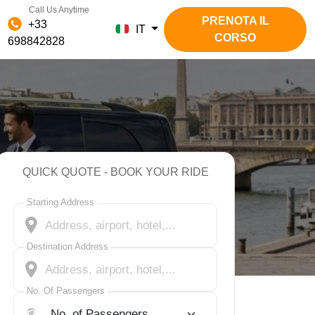
Call Us Anytime
PRENOTA IL
+33
IT
CORSO
698842828
QUICK QUOTE - BOOK YOUR RIDE
Starting Address
Destination Address
No. Of Passengers
No. Of Passengers