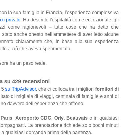
 con la sua famiglia in Francia, l'esperienza complessiva
axi privato
. Ha descritto l'ospitalità come eccezionale, gli
ezzi come ragionevoli – tutte cose che ha detto che
 stato anche onesto nell'ammettere di aver letto alcune
ermato chiaramente che, in base alla sua esperienza
fatto a ciò che aveva sperimentato.
sore ha un peso reale.
ta su 429 recensioni
u 5
su TripAdvisor
, che ci colloca tra i migliori
fornitori di
ltato di migliaia di viaggi, centinaia di famiglie e anni di
pano davvero dell'esperienza che offrono.
 Paris
,
Aeroporto CDG
,
Orly
,
Beauvais
o in qualsiasi
accompagnarti. La prenotazione richiede solo pochi minuti
re a qualsiasi domanda prima della partenza.