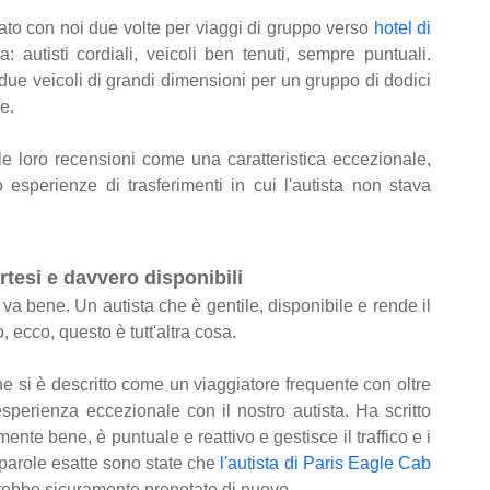
ato con noi due volte per viaggi di gruppo verso
hotel di
 autisti cordiali, veicoli ben tenuti, sempre puntuali.
due veicoli di grandi dimensioni per un gruppo di dodici
ne.
le loro recensioni come una caratteristica eccezionale,
 esperienze di trasferimenti in cui l'autista non stava
ortesi e davvero disponibili
va bene. Un autista che è gentile, disponibile e rende il
 ecco, questo è tutt'altra cosa.
he si è descritto come un viaggiatore frequente con oltre
esperienza eccezionale con il nostro autista. Ha scritto
ente bene, è puntuale e reattivo e gestisce il traffico e i
 parole esatte sono state che
l'autista di Paris Eagle Cab
avrebbe sicuramente prenotato di nuovo.