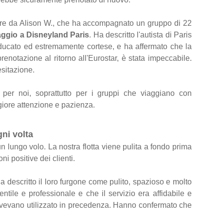
olare da Alison W., che ha accompagnato un gruppo di 22
aggio a Disneyland Paris
. Ha descritto l'autista di Paris
educato ed estremamente cortese, e ha affermato che la
renotazione al ritorno all'Eurostar, è stata impeccabile.
sitazione.
per noi, soprattutto per i gruppi che viaggiano con
iore attenzione e pazienza.
gni volta
 lungo volo. La nostra flotta viene pulita a fondo prima
ni positive dei clienti.
ha descritto il loro furgone come pulito, spazioso e molto
ntile e professionale e che il servizio era affidabile e
he avevano utilizzato in precedenza. Hanno confermato che