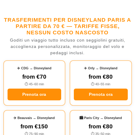
TRASFERIMENTI PER DISNEYLAND PARIS A
PARTIRE DA 70 € — TARIFFE FISSE,
NESSUN COSTO NASCOSTO
Goditi un viaggio tutto incluso con seggiolini gratuiti,
accoglienza personalizzata, monitoraggio del volo e
pedaggi inclusi.
✈️ CDG → Disneyland
✈️ Orly → Disneyland
from
€70
from
€80
⏱ 45–60 min
⏱ 40–55 min
Prenota ora
Prenota ora
✈️ Beauvais → Disneyland
🏙️ Paris City → Disneyland
from
€150
from
€80
⏱ 75–90 min
⏱ 35–50 min