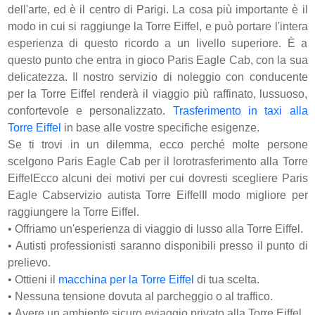
dell'arte, ed è il centro di Parigi. La cosa più importante è il
modo in cui si raggiunge la Torre Eiffel, e può portare l'intera
esperienza di questo ricordo a un livello superiore. È a
questo punto che entra in gioco Paris Eagle Cab, con la sua
delicatezza. Il nostro servizio di noleggio con conducente
per la Torre Eiffel renderà il viaggio più raffinato, lussuoso,
confortevole e personalizzato.
Trasferimento in taxi alla
Torre Eiffel
in base alle vostre specifiche esigenze.
Se ti trovi in ​​un dilemma, ecco perché molte persone
scelgono Paris Eagle Cab per il lorotrasferimento alla Torre
EiffelEcco alcuni dei motivi per cui dovresti scegliere Paris
Eagle Cabservizio autista Torre EiffelIl modo migliore per
raggiungere la Torre Eiffel.
•
Offriamo un'esperienza di viaggio di lusso alla Torre Eiffel.
•
Autisti professionisti saranno disponibili presso il punto di
prelievo.
•
Ottieni il
macchina per la Torre Eiffel
di tua scelta.
•
Nessuna tensione dovuta al parcheggio o al traffico.
•
Avere un ambiente sicuro eviaggio privato alla Torre Eiffel.