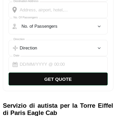
Destination Address
No. Of Passengers
No. Of Passengers
Select Trip Direction
Direction
Date
GET QUOTE
Servizio di autista per la Torre Eiffel
di Paris Eagle Cab