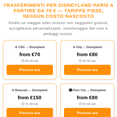
TRASFERIMENTI PER DISNEYLAND PARIS A
PARTIRE DA 70 € — TARIFFE FISSE,
NESSUN COSTO NASCOSTO
Goditi un viaggio tutto incluso con seggiolini gratuiti,
accoglienza personalizzata, monitoraggio del volo e
pedaggi inclusi.
✈️ CDG → Disneyland
✈️ Orly → Disneyland
from
€70
from
€80
⏱ 45–60 min
⏱ 40–55 min
Prenota ora
Prenota ora
✈️ Beauvais → Disneyland
🏙️ Paris City → Disneyland
from
€150
from
€80
⏱ 75–90 min
⏱ 35–50 min
Prenota ora
Prenota ora