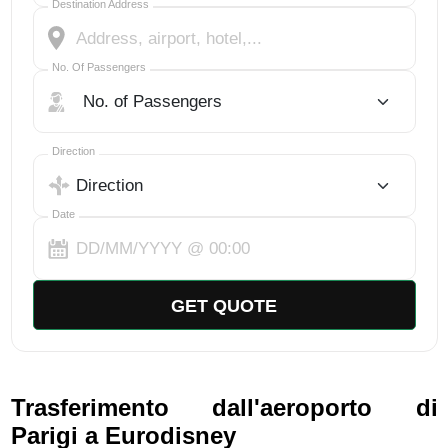
Destination Address
No. Of Passengers
No. Of Passengers
Select Trip Direction
Direction
Date
GET QUOTE
Trasferimento dall'aeroporto di
Parigi a Eurodisney