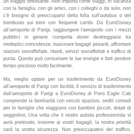
un viaggio stressante. Non importa come viaggi, in vacanza
con la famiglia, con gli amici, con i colleghi o da solo, non
c'è bisogno di preoccuparsi della folla sull'autobus o del
trambusto sui treni con frequenti cambi. Da EuroDisney
all'aeroporto di Parigi, raggiungere l'aeroporto con i mezzi
pubblici in genere comporta dover destreggiarsi tra
molteplici coincidenze, trascinare bagagli pesanti, affrontare
stazioni sovraffollate, ritardi, servizi sovraffollati e traffico di
punta. Questo può consumare le tue energie e farti perdere
tempo prezioso molto facilmente.
Ma, meglio optare per un trasferimento da EuroDisney
all'aeroporto di Parigi con facilità. Il servizio di trasferimento
dall'aeroporto di Parigi a EuroDisney di Paris Eagle Cab
comprende la familiarità con veicoli spaziosi, sedili comodi
per le famiglie che viaggiano con bambini piccoli, dotati di
seggiolino. Una volta che il vostro autista professionista vi
avrà prelevato, insieme ai vostri bagagli, la nostra priorità
sarà la vostra sicurezza. Non preoccupatevi del traffico,