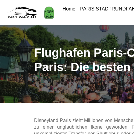
Home
PARIS STADTRUNDF
Flughafen Paris-
Paris: Die besten
Disneyland Paris zieht Millionen von Mensche
zu einer unglaublichen Ikone geworden. 
unkomplizierter Transfer per Shuttlebus oder e