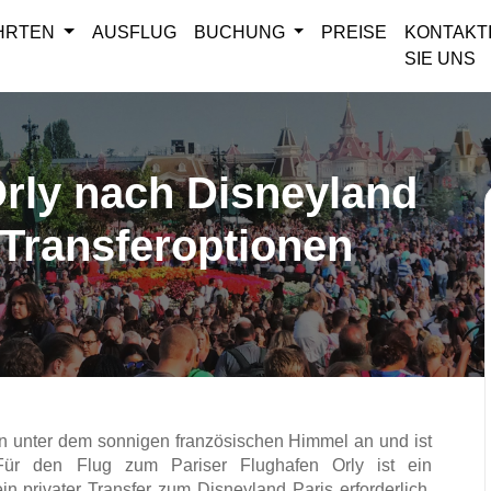
AHRTEN
AUSFLUG
BUCHUNG
PREISE
KONTAKT
SIE UNS
Orly nach Disneyland
 Transferoptionen
n unter dem sonnigen französischen Himmel an und ist 
Für den Flug zum Pariser Flughafen Orly ist ein 
in privater Transfer zum Disneyland Paris erforderlich. 