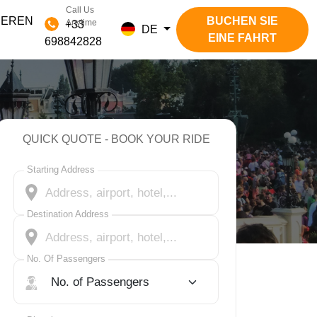
Call Us
IEREN
BUCHEN SIE
Anytime
+33
DE
EINE FAHRT
698842828
QUICK QUOTE - BOOK YOUR RIDE
Starting Address
Destination Address
No. Of Passengers
No. Of Passengers