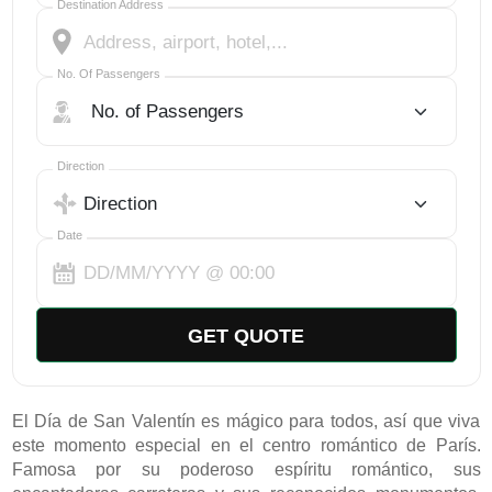
Destination Address
No. Of Passengers
No. Of Passengers
Select Trip Direction
Direction
Date
GET QUOTE
El Día de San Valentín es mágico para todos, así que viva 
este momento especial en el centro romántico de París. 
Famosa por su poderoso espíritu romántico, sus 