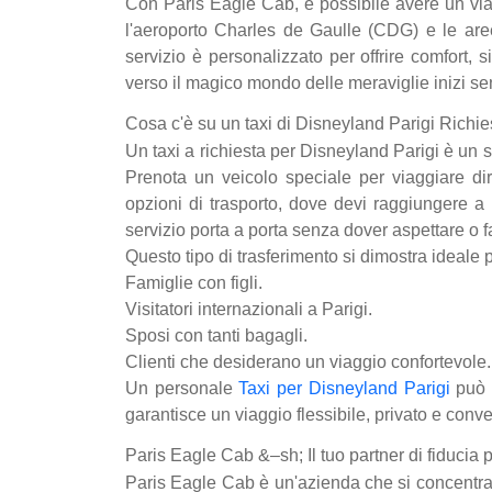
Con Paris Eagle Cab, è possibile avere un viag
l'aeroporto Charles de Gaulle (CDG) e le aree
servizio è personalizzato per offrire comfort, s
verso il magico mondo delle meraviglie inizi se
Cosa c'è su un taxi di Disneyland Parigi Richie
Un taxi a richiesta per Disneyland Parigi è un se
Prenota un veicolo speciale per viaggiare dir
opzioni di trasporto, dove devi raggiungere a p
servizio porta a porta senza dover aspettare o fa
Questo tipo di trasferimento si dimostra ideale p
Famiglie con figli.
Visitatori internazionali a Parigi.
Sposi con tanti bagagli.
Clienti che desiderano un viaggio confortevole.
Un personale
Taxi per Disneyland Parigi
può 
garantisce un viaggio flessibile, privato e conv
Paris Eagle Cab &–sh; Il tuo partner di fiducia p
Paris Eagle Cab è un'azienda che si concentra s