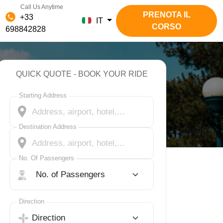
Call Us Anytime
PRENOTA IL
+33
IT
CORSO
698842828
QUICK QUOTE - BOOK YOUR RIDE
Starting Address
Destination Address
No. Of Passengers
No. Of Passengers
Select Trip Direction
Direction