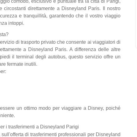
gio comodo, esclusivo e puntuale tra la città di Parigi,
 circostanti direttamente a Disneyland Paris. Il nostro
icurezza e tranquillità, garantendo che il vostro viaggio
nza intoppi.
sta?
rvizio di trasporto privato che consente ai viaggiatori di
ettamente a Disneyland Paris. A differenza delle altre
iedi il terminal degli autobus, questo servizio offre un
re fermate inutili.
er:
essere un ottimo modo per viaggiare a Disney, poiché
eniente.
er i trasferimenti a Disneyland Parigi
ull'offerta di trasferimenti professionali per Disneyland