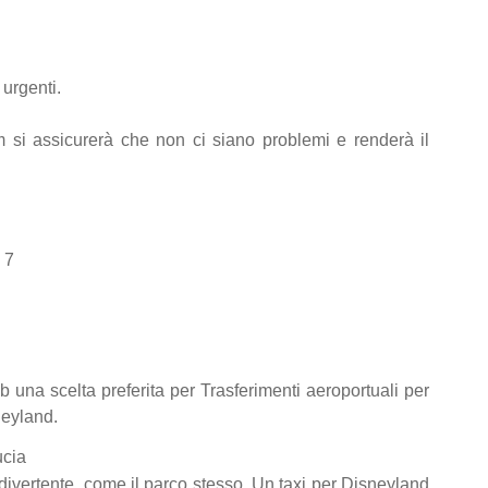
 urgenti.
m si assicurerà che non ci siano problemi e renderà il
 7
 una scelta preferita per Trasferimenti aeroportuali per
neyland.
ucia
divertente, come il parco stesso. Un taxi per Disneyland