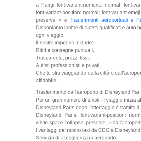
a Parigi font-variant-numeric: normal; font-var
font-variant-position: normal; font-variant-emoj
preserve;"> e
Trasferimenti aeroportuali a Pa
Disponiamo inoltre di autisti qualificati e auto 
ogni viaggio.
Il nostro impegno include:
Ritiri e consegne puntuali.
Trasparente, prezzi fissi.
Autisti professionisti e privati.
Che tu stia viaggiando dalla città o dall'aeropo
affidabile.
Trasferimento dall'aeroporto di Disneyland Pa
Per un gran numero di turisti, il viaggio inizia
Disneyland Paris dopo l'atterraggio è tramite il 
Disneyland Paris. font-variant-position: norma
white-space-collapse: preserve;"> dall'aeropor
I vantaggi del nostro taxi da CDG a Disneyland
Servizio di accoglienza in aeroporto.