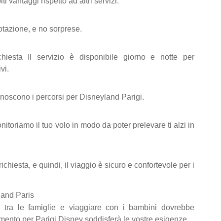
i vantaggi rispetto ad altri servizi:
otazione, e no sorprese.
hiesta Il servizio è disponibile giorno e notte per
vi.
 conoscono i percorsi per Disneyland Parigi.
nitoriamo il tuo volo in modo da poter prelevare ti alzi in
 richiesta, e quindi, il viaggio è sicuro e confortevole per i
land Paris
 tra le famiglie e viaggiare con i bambini dovrebbe
erimento per Parigi Disney soddisferà le vostre esigenze.