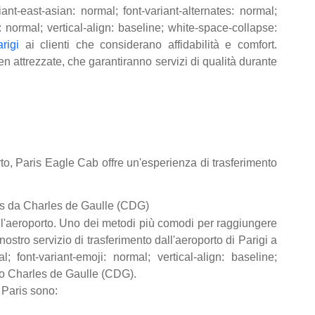
iant-east-asian: normal; font-variant-alternates: normal;
i: normal; vertical-align: baseline; white-space-collapse:
rigi
ai clienti che considerano affidabilità e comfort.
ben attrezzate, che garantiranno servizi di qualità durante
rto, Paris Eagle Cab offre un'esperienza di trasferimento
ris da Charles de Gaulle (CDG)
 all'aeroporto. Uno dei metodi più comodi per raggiungere
nostro servizio di trasferimento dall'aeroporto di Parigi a
l; font-variant-emoji: normal; vertical-align: baseline;
to Charles de Gaulle (CDG).
 Paris sono: